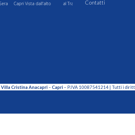
Contatti
i Vista dall'alto
al Tramonto
Le terrazze di Sera
Capri Vi
Villa Cristina Anacapri
–
Capri
– P.IVA 10087541214 | Tutti i diritt