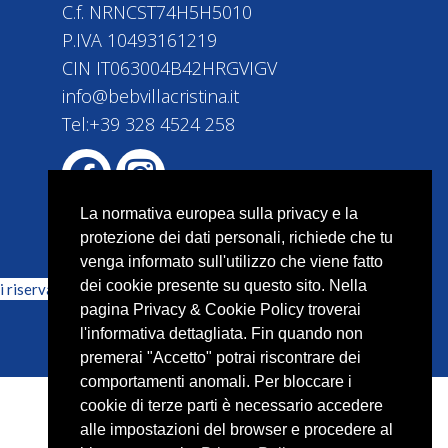
C.f. NRNCST74H5H5010
sta dall'alto
P.IVA 10493161219
CIN IT063004B42HRGVIGV
info@bebvillacristina.it
Tel:+39 328 4524 258
La normativa europea sulla privacy e la
protezione dei dati personali, richiede che tu
venga informato sull'utilizzo che viene fatto
dei cookie presente su questo sito. Nella
i riservati | Powered by
Cercamifacile.it
pagina Privacy & Cookie Policy troverai
l'informativa dettagliata. Fin quando non
premerai "Accetto" potrai riscontrare dei
comportamenti anomali. Per bloccare i
cookie di terze parti è necessario accedere
alle impostazioni del browser e procedere al