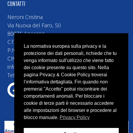
CONTATTI
Neroni Cristina
Via Nuova del Faro, 50
80071 Anacapri
C.f. NRNCST74H5H5010
La normativa europea sulla privacy e la
P.IVA 10493161219
protezione dei dati personali, richiede che tu
CIN IT063004B42HRGVIGV
venga informato sull'utilizzo che viene fatto
info@bebvillacristina.it
dei cookie presente su questo sito. Nella
Tel:+39 328 4524 258
pagina Privacy & Cookie Policy troverai
l'informativa dettagliata. Fin quando non
premerai "Accetto" potrai riscontrare dei
comportamenti anomali. Per bloccare i
cookie di terze parti è necessario accedere
alle impostazioni del browser e procedere al
blocco manuale.
Privacy Policy
Copyright © 2023 –
Bed and Breakfast Villa Cristina
Anacapri
–
Capri
– P.IVA 10087541214 | Tutti i diritti riservati