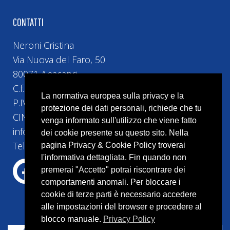
CONTATTI
Neroni Cristina
Via Nuova del Faro, 50
80071 Anacapri
C.f. NRNCST74H5H5010
La normativa europea sulla privacy e la
P.IVA 10493161219
protezione dei dati personali, richiede che tu
CIN IT063004B42HRGVIGV
venga informato sull'utilizzo che viene fatto
info@bebvillacristina.it
dei cookie presente su questo sito. Nella
Tel:+39 328 4524 258
pagina Privacy & Cookie Policy troverai
l'informativa dettagliata. Fin quando non
premerai "Accetto" potrai riscontrare dei
comportamenti anomali. Per bloccare i
cookie di terze parti è necessario accedere
alle impostazioni del browser e procedere al
blocco manuale.
Privacy Policy