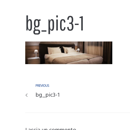
bg_pic3-1
PREVIOUS
bg_pic3-1