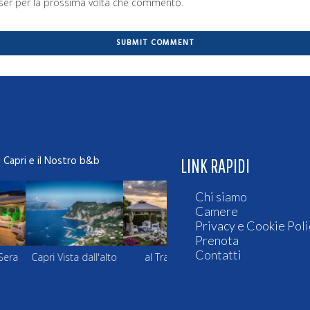
wser per la prossima volta che commento.
i Capri e il Nostro b&b
LINK RAPIDI
Chi siamo
Camere
Privacy e Cookie Poli
Prenota
Contatti
 Vista dall'alto
al Tramonto
Le terrazze di Sera
Capri Vis