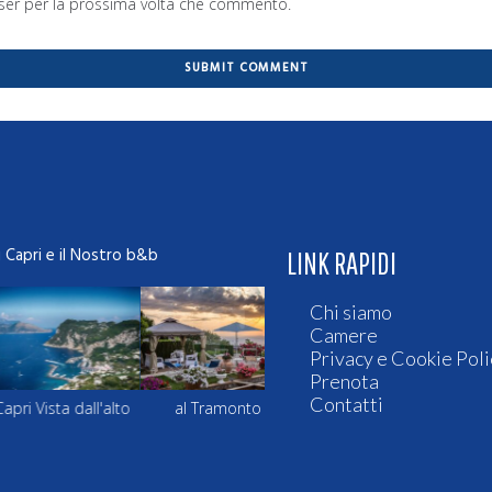
wser per la prossima volta che commento.
i Capri e il Nostro b&b
LINK RAPIDI
Chi siamo
Camere
Privacy e Cookie Poli
Prenota
Contatti
 Vista dall'alto
al Tramonto
Le terrazze di Sera
Capri Vis