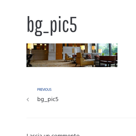
bg_pic5
PREVIOUS
bg_pic5