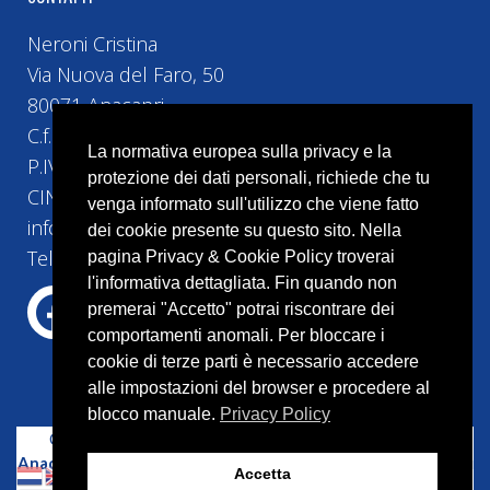
Neroni Cristina
Via Nuova del Faro, 50
80071 Anacapri
C.f. NRNCST74H5H5010
La normativa europea sulla privacy e la
P.IVA 10493161219
protezione dei dati personali, richiede che tu
CIN IT063004B42HRGVIGV
venga informato sull'utilizzo che viene fatto
info@bebvillacristina.it
dei cookie presente su questo sito. Nella
Tel:+39 328 4524 258
pagina Privacy & Cookie Policy troverai
l'informativa dettagliata. Fin quando non
premerai "Accetto" potrai riscontrare dei
comportamenti anomali. Per bloccare i
cookie di terze parti è necessario accedere
alle impostazioni del browser e procedere al
blocco manuale.
Privacy Policy
Copyright © 2023 –
Bed and Breakfast Villa Cristina
Anacapri
–
Capri
– P.IVA 10087541214 | Tutti i diritti riservati
Accetta
| Powered by
Cercamifacile.it