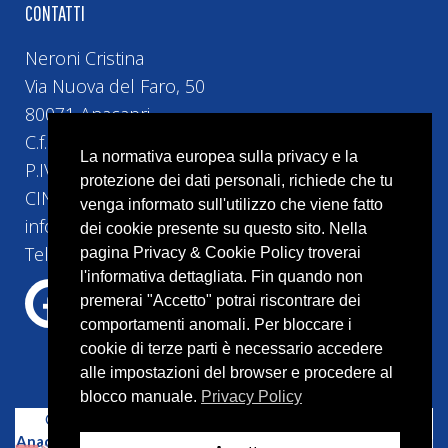
CONTATTI
Neroni Cristina
Via Nuova del Faro, 50
80071 Anacapri
C.f. NRNCST74H5H5010
La normativa europea sulla privacy e la
P.IVA 10493161219
protezione dei dati personali, richiede che tu
CIN IT063004B42HRGVIGV
venga informato sull'utilizzo che viene fatto
info@bebvillacristina.it
dei cookie presente su questo sito. Nella
Tel:+39 328 4524 258
pagina Privacy & Cookie Policy troverai
l'informativa dettagliata. Fin quando non
premerai "Accetto" potrai riscontrare dei
comportamenti anomali. Per bloccare i
cookie di terze parti è necessario accedere
alle impostazioni del browser e procedere al
blocco manuale.
Privacy Policy
Copyright © 2023 –
Bed and Breakfast Villa Cristina
Anacapri
–
Capri
– P.IVA 10087541214 | Tutti i diritti riservati