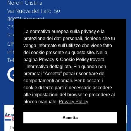
Neroni Cristina
Via Nuova del Faro, 50
80071 Anacapri
C.f. NRNCST74H5H5010
La normativa europea sulla privacy e la
P.IVA 10493161219
protezione dei dati personali, richiede che tu
CIN IT063004B42HRGVIGV
venga informato sull'utilizzo che viene fatto
info@bebvillacristina.it
dei cookie presente su questo sito. Nella
Tel:+39 328 4524 258
pagina Privacy & Cookie Policy troverai
l'informativa dettagliata. Fin quando non
premerai "Accetto" potrai riscontrare dei
comportamenti anomali. Per bloccare i
cookie di terze parti è necessario accedere
alle impostazioni del browser e procedere al
blocco manuale.
Privacy Policy
Copyright © 2023 –
Bed and Breakfast Villa Cristina
Anacapri
–
Capri
– P.IVA 10087541214 | Tutti i diritti riservati
Accetta
| Powered by
Cercamifacile.it
WhatsApp