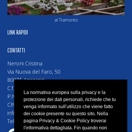
al Tramonto
LINK RAPIDI
CONTATTI
Neroni Cristina
Via Nuova del Faro, 50
80071 Anacapri
C.f. NRNCST74H5H5010
La normativa europea sulla privacy e la
P.IVA 10493161219
protezione dei dati personali, richiede che tu
CIN IT063004B42HRGVIGV
venga informato sull'utilizzo che viene fatto
info@bebvillacristina.it
dei cookie presente su questo sito. Nella
Tel:+39 328 4524 258
pagina Privacy & Cookie Policy troverai
l'informativa dettagliata. Fin quando non