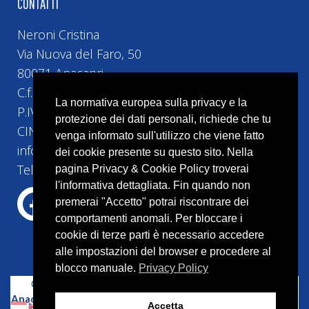
CONTATTI
Neroni Cristina
Via Nuova del Faro, 50
80071 Anacapri
C.f. NRNCST74H5H5010
La normativa europea sulla privacy e la
P.IVA 10493161219
protezione dei dati personali, richiede che tu
CIN IT063004B42HRGVIGV
venga informato sull'utilizzo che viene fatto
info@bebvillacristina.it
dei cookie presente su questo sito. Nella
Tel:+39 328 4524 258
pagina Privacy & Cookie Policy troverai
l'informativa dettagliata. Fin quando non
premerai "Accetto" potrai riscontrare dei
comportamenti anomali. Per bloccare i
cookie di terze parti è necessario accedere
alle impostazioni del browser e procedere al
blocco manuale.
Privacy Policy
Copyright © 2023 –
Bed and Breakfast Villa Cristina
Anacapri
–
Capri
– P.IVA 10087541214 | Tutti i diritti riservati
Accetta