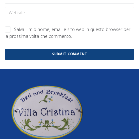
Salva il mio nome, email e sito web in questo browser per
la prossima volta che commento.