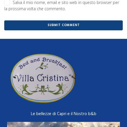
Salva il mio nome, email e sito web in questo browser per
la prossima volta che commento.
Le bellezze di Capri e il Nostro b&b