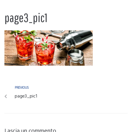
page3_pic1
PREVIOUS
page3_pic1
Lascia un commento