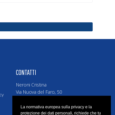
CONTATTI
Neroni Cristina
Via Nuova del Faro, 50
cy
80071 Anacapri
C.f. NRNCST74H5H5010
ta dall'alto
La normativa europea sulla privacy e la
P.IVA 10493161219
protezione dei dati personali, richiede che tu