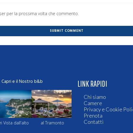
wser per la prossima volta che commento.
i Capri e il Nostro b&b
LINK RAPIDI
Chi siamo
Camere
Privacy e Cookie Poli
Prenota
Contatti
 Vista dall'alto
al Tramonto
Le terrazze di Sera
Capri Vis