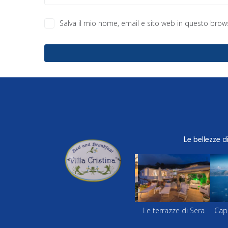
Salva il mio nome, email e sito web in questo bro
Le bellezze d
apri Vista dall'alto
al Tramonto
Le terrazze di Sera
Capri