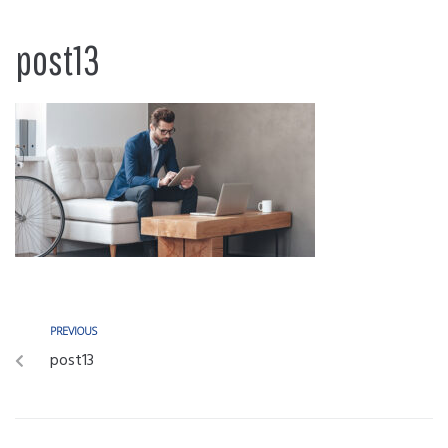
post13
PREVIOUS
post13