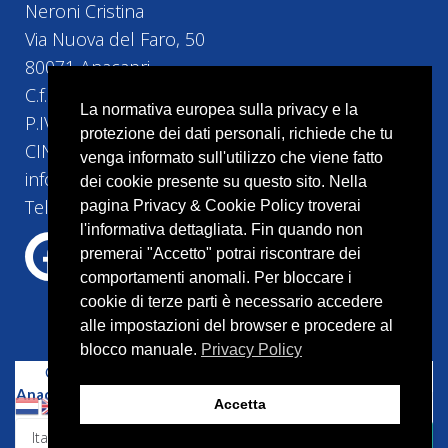
Neroni Cristina
Via Nuova del Faro, 50
80071 Anacapri
C.f. NRNCST74H5H5010
La normativa europea sulla privacy e la
P.IVA 10493161219
protezione dei dati personali, richiede che tu
CIN IT063004B42HRGVIGV
venga informato sull'utilizzo che viene fatto
info@bebvillacristina.it
dei cookie presente su questo sito. Nella
Tel:+39 328 4524 258
pagina Privacy & Cookie Policy troverai
l'informativa dettagliata. Fin quando non
premerai "Accetto" potrai riscontrare dei
comportamenti anomali. Per bloccare i
cookie di terze parti è necessario accedere
alle impostazioni del browser e procedere al
blocco manuale.
Privacy Policy
Copyright © 2023 –
Bed and Breakfast Villa Cristina
Anacapri
–
Capri
– P.IVA 10087541214 | Tutti i diritti riservati
Accetta
| Powered by
Cercamifacile.it
WhatsApp