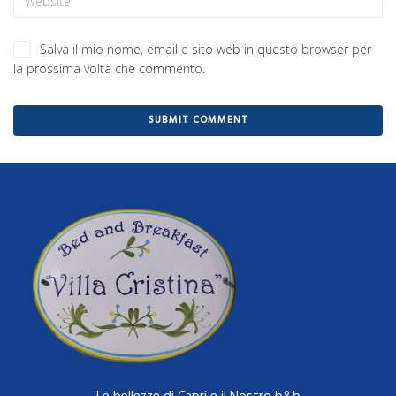
Salva il mio nome, email e sito web in questo browser per
la prossima volta che commento.