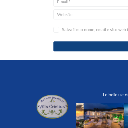
Salva il mio nome, email e sito we
Le bellezze d