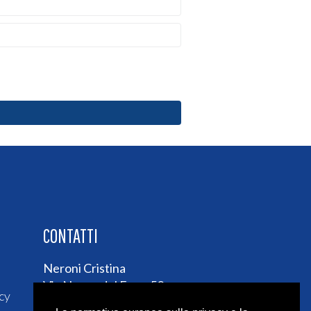
CONTATTI
Neroni Cristina
Via Nuova del Faro, 50
cy
80071 Anacapri