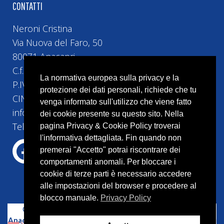
CONTATTI
Neroni Cristina
Via Nuova del Faro, 50
80071 Anacapri
C.f. NRNCST74H5H5010
La normativa europea sulla privacy e la
P.IVA 10493161219
protezione dei dati personali, richiede che tu
CIN IT063004B42HRGVIGV
venga informato sull'utilizzo che viene fatto
info@bebvillacristina.it
dei cookie presente su questo sito. Nella
Tel:+39 328 4524 258
pagina Privacy & Cookie Policy troverai
l'informativa dettagliata. Fin quando non
premerai "Accetto" potrai riscontrare dei
comportamenti anomali. Per bloccare i
cookie di terze parti è necessario accedere
alle impostazioni del browser e procedere al
blocco manuale.
Privacy Policy
Copyright © 2023 –
Bed and Breakfast Villa Cristina
Anacapri
–
Capri
– P.IVA 10087541214 | Tutti i diritti riservati