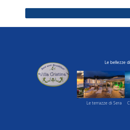
Le bellezze d
apri Vista dall'alto
al Tramonto
Le terrazze di Sera
Capri